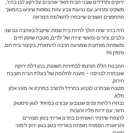
ירוקים וחרדלים שבני הבית מאד אוהבים על רקע לבן בהיר,
משקיט ומרגיע, עם נגיעות צבע עזות נוספות שיגיעו בהמשך
מהחפצים השונים שייבחרו להשלמת המראה.
היה ברור שזה הולך להיות בית שמח, שיקבל באהבה גם שני
כלבים, ציורים ומעשי יצירה של ילדים, מטבח שוקק חיים
ומשפחה מורחבת שמגיעה הרבה להתארח, בקיצור בית חם,
מזמין וחי.
ההבנות הללו תורגמו לבחירות השונות, בהן דלת ירוקה
שנבחרה לכניסה – מענה לחלומה של בעלת הבית חובבת
הירוק,
מטבח שבחרנו לצבוע בחרדל ולהציב במרכזו אי מעץ אלון
מלא,
נבחרו דלתות פנים שנצבעו עבורנו במיוחד לגוון פיסטוק
חיוור, עם ידיות פליז זהובות.
לרצפת שירותי האורחים בחרנו אריחי בטון מצוירים
והניאגרה הסמויה חופתה באריחי בטון בגוון ירוק לימוני
תואם.