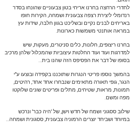
לחדרי הרחצה בחרנו אריחי בטון צבעוניים שהונחו בסדר
רנדומלי ליצירת רצפה צבעונית ושמחה, הקירות חופו
באריחים לבנים נקיים ובשליכט בגוון חלבה, שידות עץ
במראה אותנטי משמשות כארונות.
בחרנו ריצופים, חלונות, כלים סניטרים, מעקות, שיש
למדרגות ועוד ועוד החלטות עיצוביות שהמכלול שלהן מרכיב
בסופו של דבר את הפסיפס הזה שהנו בית…
בהמשך נוספו פריטי הנגרות שתוכננו בקפידה ובוצעו ע"י
הנגר, גופי תאורה מתאימים שנבחרו אחד אחד, רהיטים,
תמונות, מראות, שטיחים, מתלים ופריטים שונים שלוקטו
מפה ומשם.
שילוב ססגוני ושמח של חדש וישן, של 'היה כבר' ונרכש
במיוחד ושביחד יוצרים הרמוניה צבעונית, ססגונית ושמחה…