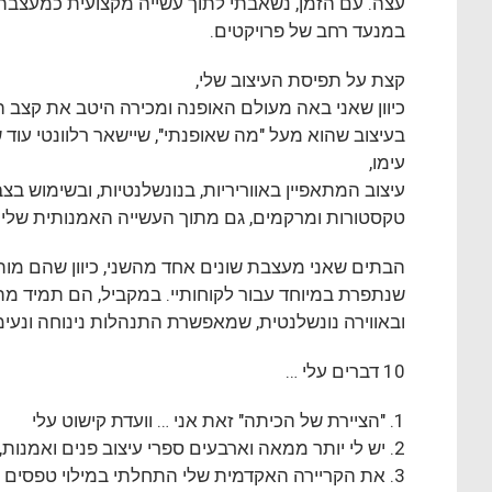
עצה. עם הזמן, נשאבתי לתוך עשייה מקצועית כמעצבת פ
במנעד רחב של פרויקטים.
קצת על תפיסת העיצוב שלי,
כיוון שאני באה מעולם האופנה ומכירה היטב את קצב 
בעיצוב שהוא מעל "מה שאופנתי", שיישאר רלוונטי עוד ש
עימו,
עיצוב המתאפיין באווריריות, בנונשלנטיות, ובשימוש בצ
טקסטורות ומרקמים, גם מתוך העשייה האמנותית שלי כ
שנתפרת במיוחד עבור לקוחותיי. במקביל, הם תמיד מתא
ובאווירה נונשלנטית, שמאפשרת התנהלות נינוחה ונעימ
10 דברים עלי …
1. "הציירת של הכיתה" זאת אני … וועדת קישוט עלי
2. יש לי יותר ממאה וארבעים ספרי עיצוב פנים ואמנות, אוסף שהתחלתי עוד בתיכון
3. את הקריירה האקדמית שלי התחלתי במילוי טפסים ללימודי הנדסת מכונות